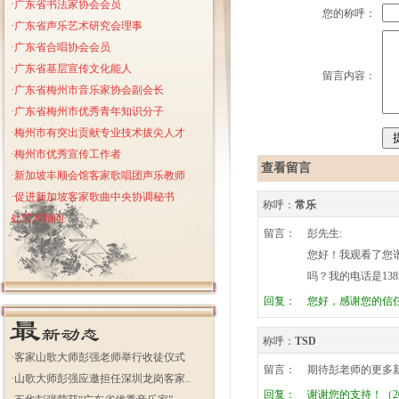
·广东省书法家协会会员
您的称呼：
·广东省声乐艺术研究会理事
·广东省合唱协会会员
·
广东省基层宣传文化能人
留言内容：
·
广东省梅州市音乐家协会副会长
·广东省梅州市优秀青年知识分子
·梅州市有突出贡献专业技术拔尖人才
·梅州市优秀宣传工作者
查看留言
·新加坡丰顺会馆客家歌唱团声乐教师
·促进新加坡客家歌曲中央协调秘书
称呼：
常乐
处艺术顾问
留言：
彭先生:
您好！我观看了您
吗？我的电话是138
回复：
您好，感谢您的信任和支
称呼：
TSD
·
客家山歌大师彭强老师举行收徒仪式
留言：
期待彭老师的更多
·
山歌大师彭强应邀担任深圳龙岗客家..
回复：
谢谢您的支持！（201