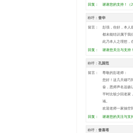
回复：
谢谢您的支持！（201
称呼：
曾华
留言：
彭强，你好，本人
都未能结识属于我
此乃本人之理想，
回复：
谢谢您关注与支持！（2
称呼：
孔国范
留言：
尊敬的彭老师：
您好！这几天碰巧
奋，恩师声名远扬
平时比较少回老家
诲。
欢迎老师一家抽空
回复：
谢谢您的关注与支持！
称呼：
曾喜塔