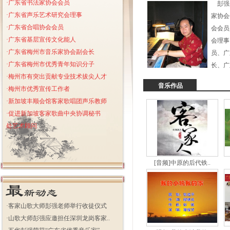
·广东省书法家协会会员
彭强
·广东省声乐艺术研究会理事
家协会
·广东省合唱协会会员
会会员
·
广东省基层宣传文化能人
会理事
·
广东省梅州市音乐家协会副会长
员、广
·广东省梅州市优秀青年知识分子
长、广
·梅州市有突出贡献专业技术拔尖人才
音乐作品
·梅州市优秀宣传工作者
·新加坡丰顺会馆客家歌唱团声乐教师
·促进新加坡客家歌曲中央协调秘书
处艺术顾问
[音频]中原的后代铁..
·
客家山歌大师彭强老师举行收徒仪式
·
山歌大师彭强应邀担任深圳龙岗客家..